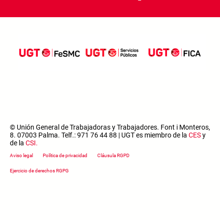
© Unión General de Trabajadoras y Trabajadores. Font i Monteros,
8. 07003 Palma. Telf.: 971 76 44 88 | UGT es miembro de la
CES
y
de la
CSI
.
Footer menu
Aviso legal
Política de privacidad
Cláusula RGPD
Ejercicio de derechos RGPG