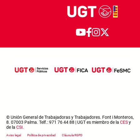
© Unión General de Trabajadoras y Trabajadores. Font i Monteros,
8. 07003 Palma. Telf.: 971 76 44 88 | UGT es miembro de la
CES
y
de la
CSI
.
Footer menu
Aviso legal
Política de privacidad
Cláusula RGPD