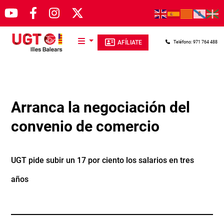
Pasar al contenido principal
AFÍLIATE
Teléfono: 971 764 488
Arranca la negociación del
convenio de comercio
UGT pide subir un 17 por ciento los salarios en tres
años