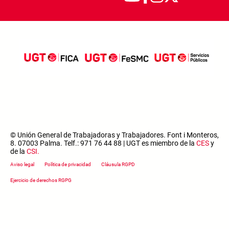
© Unión General de Trabajadoras y Trabajadores. Font i Monteros,
8. 07003 Palma. Telf.: 971 76 44 88 | UGT es miembro de la
CES
y
de la
CSI
.
Footer menu
Aviso legal
Política de privacidad
Cláusula RGPD
Ejercicio de derechos RGPG