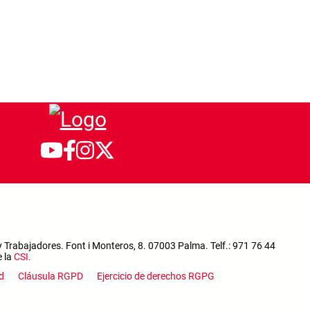
 Trabajadores. Font i Monteros, 8. 07003 Palma. Telf.: 971 76 44
e la
CSI
.
enu
d
Cláusula RGPD
Ejercicio de derechos RGPG