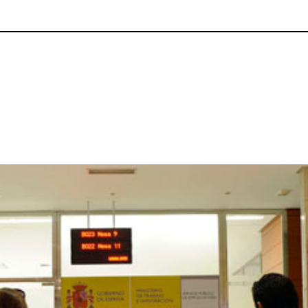
p
gram