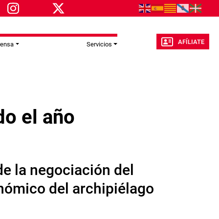
AFÍLIATE
rensa
Servicios
do el año
de la negociación del
nómico del archipiélago