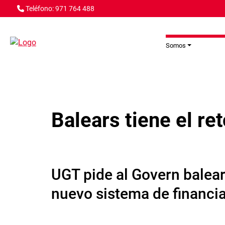
Pasar al contenido principal
Teléfono: 971 764 488
Somos
Balears tiene el r
UGT pide al Govern balear
nuevo sistema de financi