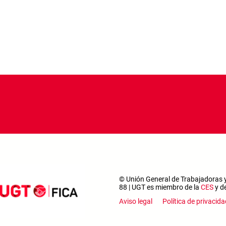
© Unión General de Trabajadoras y
88 | UGT es miembro de la
CES
y d
Footer m
Aviso legal
Política de privacida