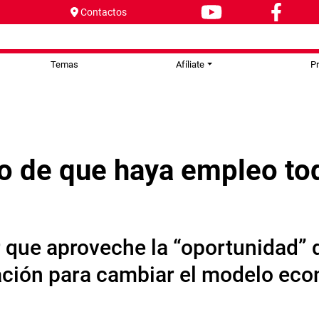
Contactos
Temas
Afíliate
P
eto de que haya empleo to
 que aproveche la “oportunidad” 
ación para cambiar el modelo eco