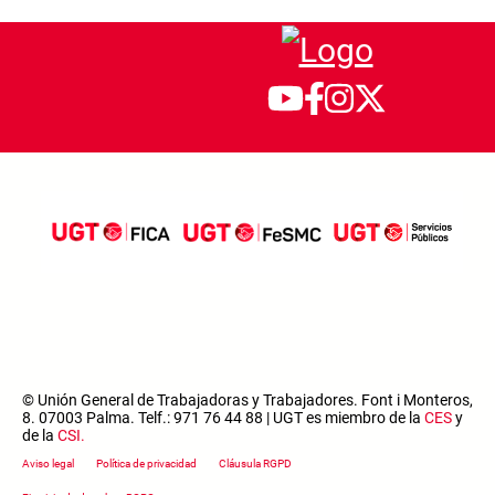
© Unión General de Trabajadoras y Trabajadores. Font i Monteros,
8. 07003 Palma. Telf.: 971 76 44 88 | UGT es miembro de la
CES
y
de la
CSI
.
Footer menu
Aviso legal
Política de privacidad
Cláusula RGPD