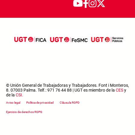
© Unión General de Trabajadoras y Trabajadores. Font i Monteros,
8. 07003 Palma. Telf.: 971 76 44 88 | UGT es miembro de la
CES
y
de la
CSI
.
Footer menu
Aviso legal
Política de privacidad
Cláusula RGPD
Ejercicio de derechos RGPG