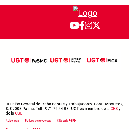
© Unión General de Trabajadoras y Trabajadores. Font i Monteros,
8. 07003 Palma. Telf.: 971 76 44 88 | UGT es miembro de la
CES
y
de la
CSI
.
Footer menu
Aviso legal
Política de privacidad
Cláusula RGPD