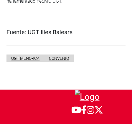
ha lamentado FeSMC UGT.
Fuente:
UGT Illes Balears
UGT MENORCA
CONVENIO