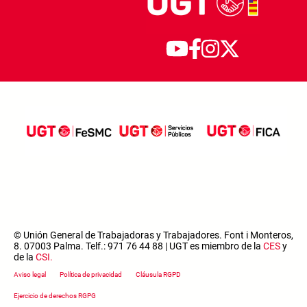
© Unión General de Trabajadoras y Trabajadores. Font i Monteros,
8. 07003 Palma. Telf.: 971 76 44 88 | UGT es miembro de la
CES
y
de la
CSI
.
Footer menu
Aviso legal
Política de privacidad
Cláusula RGPD
Ejercicio de derechos RGPG