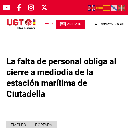
Pasar al contenido principal
AFÍLIATE
Teléfono: 971 764 488
La falta de personal obliga al
cierre a mediodía de la
estación marítima de
Ciutadella
EMPLEO
PORTADA