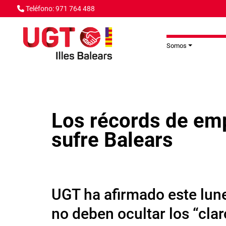
Pasar al contenido principal
Teléfono: 971 764 488
Somos
Los récords de emp
sufre Balears
UGT ha afirmado este lune
no deben ocultar los “clar