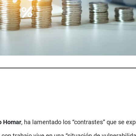
o Homar
, ha lamentado los “contrastes” que se ex
con trabajo vive en una “situación de vulnerabilid