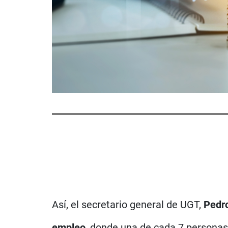
Así, el secretario general de UGT,
Pedr
empleo
, donde una de cada 7 personas 