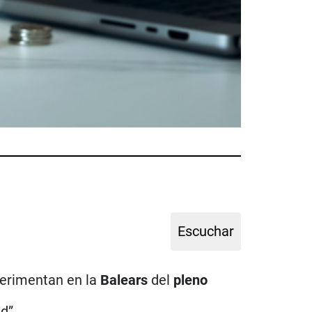
perimentan en la
Balears
del
pleno
ad”.