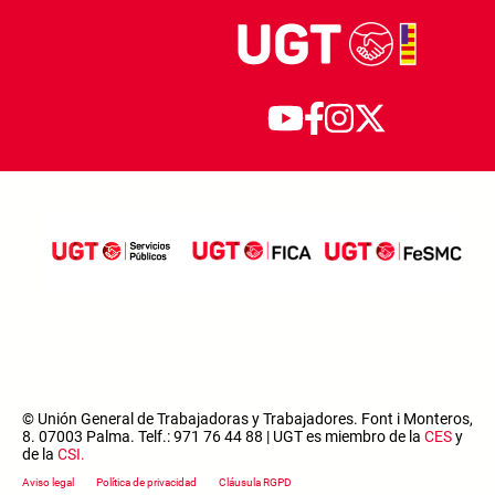
© Unión General de Trabajadoras y Trabajadores. Font i Monteros,
8. 07003 Palma. Telf.: 971 76 44 88 | UGT es miembro de la
CES
y
de la
CSI
.
Footer menu
Aviso legal
Política de privacidad
Cláusula RGPD