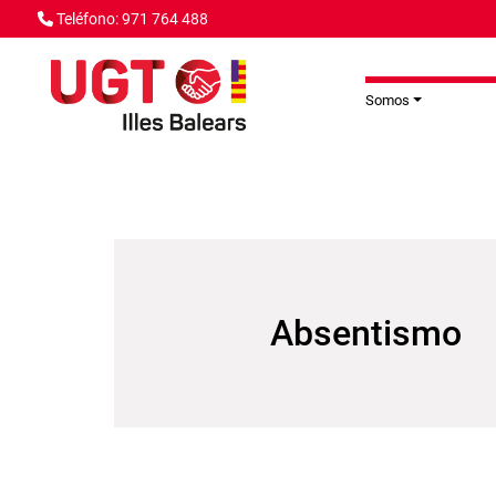
Pasar al contenido principal
Teléfono: 971 764 488
Somos
Absentismo