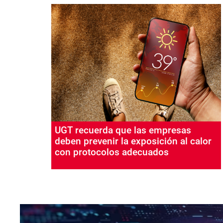
UGT recuerda que las empresas
deben prevenir la exposición al calor
con protocolos adecuados