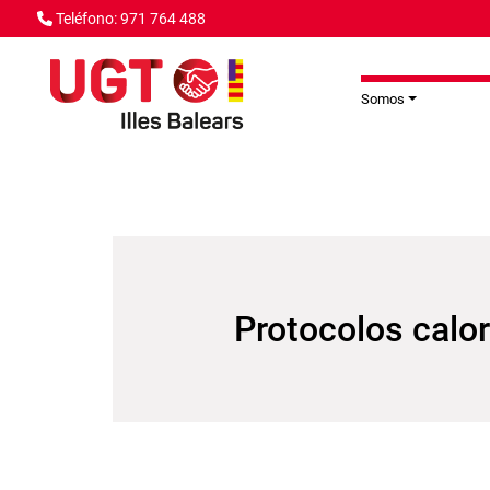
Pasar al contenido principal
Teléfono: 971 764 488
Somos
Protocolos calor