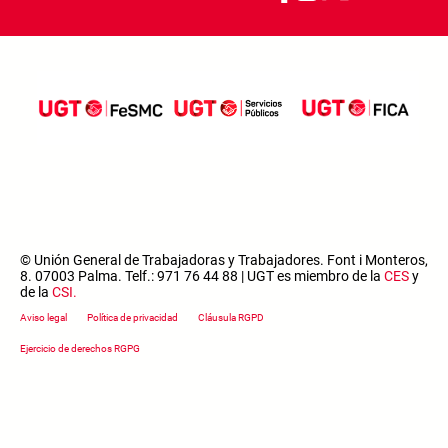
© Unión General de Trabajadoras y Trabajadores. Font i Monteros,
8. 07003 Palma. Telf.: 971 76 44 88 | UGT es miembro de la
CES
y
de la
CSI
.
Footer menu
Aviso legal
Política de privacidad
Cláusula RGPD
Ejercicio de derechos RGPG