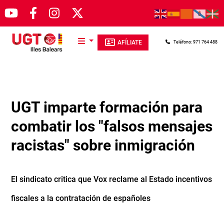
Pasar al contenido principal
AFÍLIATE
Teléfono: 971 764 488
UGT imparte formación para
combatir los "falsos mensajes
racistas" sobre inmigración
El sindicato critica que Vox reclame al Estado incentivos
fiscales a la contratación de españoles