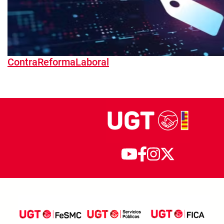
ContraReformaLaboral