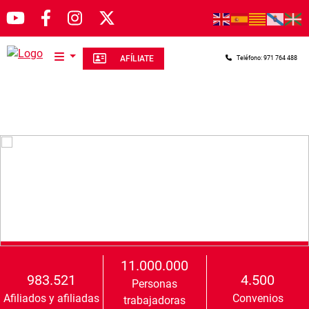
Pasar al contenido principal
AFÍLIATE
Teléfono: 971 764 488
11.000.000
983.521
4.500
Personas
Afiliados y afiliadas
Convenios
trabajadoras