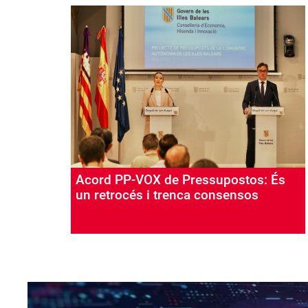
Acord PP-VOX de Pressupostos: És
un retrocés i trenca consensos