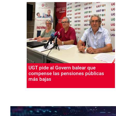
UGT pide al Govern balear que
compense las pensiones públicas
más bajas