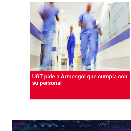
UGT pide a Armengol que cumpla con
su personal