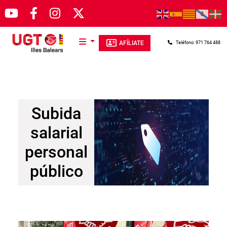
Pasar al contenido principal
AFÍLIATE
Teléfono: 971 764 488
Subida
salarial
personal
público