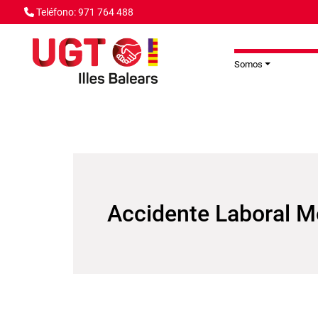
Pasar al contenido principal
Teléfono: 971 764 488
Somos
Accidente Laboral M