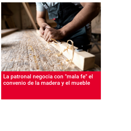
La patronal negocia con "mala fe" el
convenio de la madera y el mueble