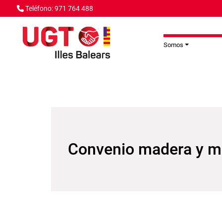
Pasar al contenido principal
Teléfono: 971 764 488
Somos
Convenio madera y m