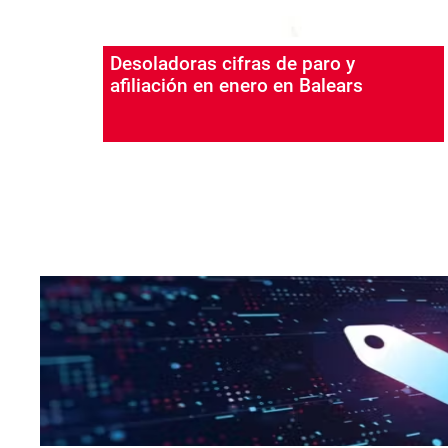
Desoladoras cifras de paro y
afiliación en enero en Balears
Paginación