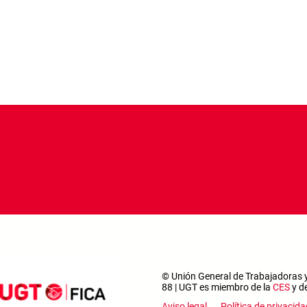
© Unión General de Trabajadoras y
88 | UGT es miembro de la
CES
y d
Aviso legal
Política de privacida