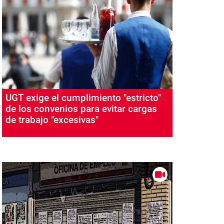
UGT exige el cumplimiento "estricto"
de los convenios para evitar cargas
de trabajo "excesivas"