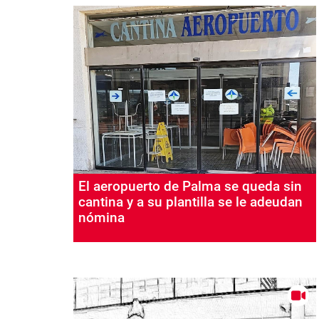
El aeropuerto de Palma se queda sin
cantina y a su plantilla se le adeudan
nómina