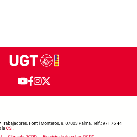
 Trabajadores. Font i Monteros, 8. 07003 Palma. Telf.: 971 76 44
e la
CSI
.
d
Cláusula RGPD
Ejercicio de derechos RGPG