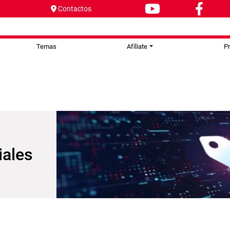
Contactos
Temas
Afíliate
P
iales