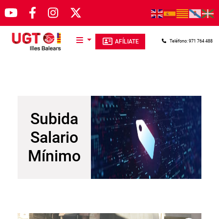
Pasar al contenido principal
AFÍLIATE
Teléfono: 971 764 488
Subida
Salario
Mínimo