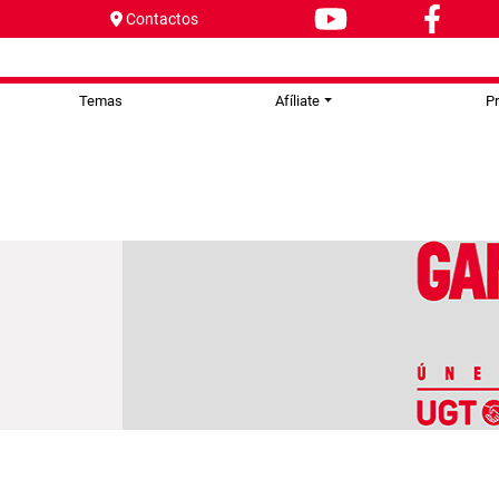
Contactos
Temas
Afíliate
P