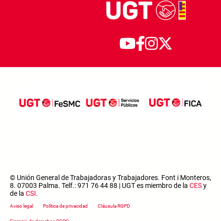
© Unión General de Trabajadoras y Trabajadores. Font i Monteros,
8. 07003 Palma. Telf.: 971 76 44 88 | UGT es miembro de la
CES
y
de la
CSI
.
Footer menu
Aviso legal
Política de privacidad
Cláusula RGPD