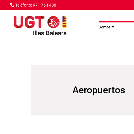
Pasar al contenido principal
Teléfono: 971 764 488
Somos
Aeropuertos