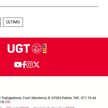
PÁGINA
ÚLTIMA PÁGINA
ÚLTIMO
 Trabajadores. Font i Monteros, 8. 07003 Palma. Telf.: 971 76 44
e la
CSI
.