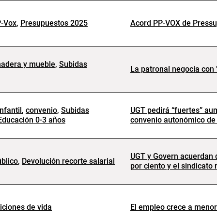
P-Vox
,
Presupuestos 2025
Acord PP-VOX de Pressup
adera y mueble
,
Subidas
La patronal negocia con 
nfantil
,
convenio
,
Subidas
UGT pedirá “fuertes” aum
Educación 0-3 años
convenio autonómico de 
UGT y Govern acuerdan de
blico
,
Devolución recorte salarial
por ciento y el sindicato
iciones de vida
El empleo crece a menor