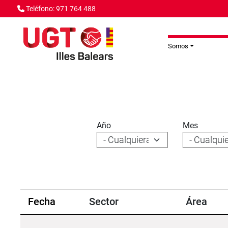
Pasar al contenido principal
Teléfono: 971 764 488
Somos
Año
Mes
Fecha
Sector
Área