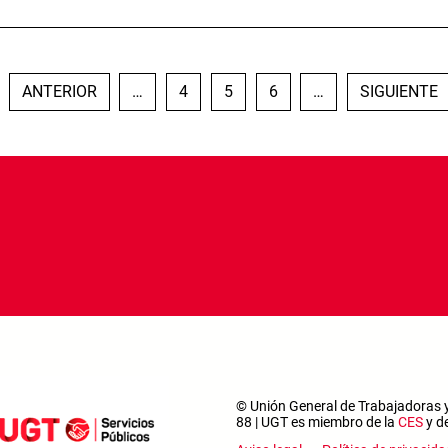
ÁGINA
PÁGINA ANTERIOR
PÁGINA
PÁGINA
PÁGINA
SIGUIENTE 
ANTERIOR
…
4
5
6
…
SIGUIENTE
© Unión General de Trabajadoras y
88 | UGT es miembro de la
CES
y d