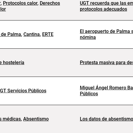
r
,
Protocolos calor
,
Derechos
UGT recuerda que las em
lor
protocolos adecuados
El aeropuerto de Palma s
 de Palma
,
Cantina
,
ERTE
nómina
 hostelería
Protesta masiva para des
Miguel Ángel Romero Bar
GT Servicios Públicos
Públicos
s médicas
,
Absentismo
Los datos de absentismo