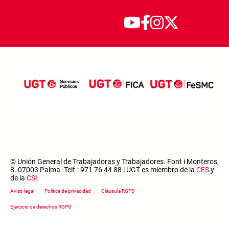
© Unión General de Trabajadoras y Trabajadores. Font i Monteros,
8. 07003 Palma. Telf.: 971 76 44 88 | UGT es miembro de la
CES
y
de la
CSI
.
Footer menu
Aviso legal
Política de privacidad
Cláusula RGPD
Ejercicio de derechos RGPG