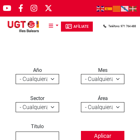
Pasar al contenido principal
AFÍLIATE
Teléfono: 971 764 488
Año
Mes
Sector
Área
Título