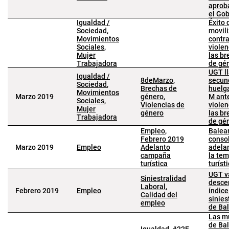
aprob
el Go
Igualdad /
Éxito 
Sociedad
,
movil
Movimientos
contra
Sociales
,
violen
Mujer
las br
Trabajadora
de gé
UGT l
Igualdad /
8deMarzo
,
secun
Sociedad
,
Brechas de
huelga
Movimientos
Marzo 2019
género
,
M ante
Sociales
,
Violencias de
violen
Mujer
género
las br
Trabajadora
de gé
Empleo
,
Balea
Febrero 2019
consol
Marzo 2019
Empleo
Adelanto
adela
campaña
la te
turística
turíst
UGT va
Siniestralidad
desce
Laboral
,
Febrero 2019
Empleo
índice
Calidad del
sinies
empleo
de Ba
Las m
de Ba