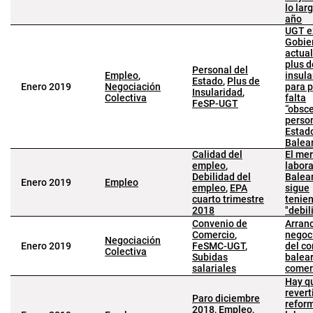
lo lar
año
UGT e
Gobie
actual
plus d
Personal del
Empleo
,
insula
Estado
,
Plus de
Enero 2019
Negociación
para p
Insularidad
,
Colectiva
falta
FeSP-UGT
“obsc
person
Estad
Balea
Calidad del
El me
empleo
,
labora
Debilidad del
Balea
Enero 2019
Empleo
empleo
,
EPA
sigue
cuarto trimestre
tenie
2018
"debil
Convenio de
Arranc
Comercio
,
negoc
Negociación
Enero 2019
FeSMC-UGT
,
del c
Colectiva
Subidas
balear
salariales
comer
Hay q
reverti
Paro diciembre
refor
2018
,
Empleo
,