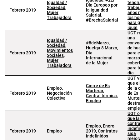
Igualdad
,
#22F
Igualdad /
tendr
Día Europeo por
Sociedad
,
trabaj
Febrero 2019
la Igualdad
Mujer
años 
Salarial
,
Trabajadora
los h
#BrechaSalarial
para 
igual
UGT r
una
Igualdad /
#8deMarzo
,
convo
Sociedad
,
Huelga 8 Marzo
,
de hu
Movimientos
Febrero 2019
Día
para e
Sociales
,
Internacional
marzo
Mujer
de la Mujer
cober
Trabajadora
para t
día
UGT vi
que el
Cierre de Es
Empleo
,
de la 
Murterar
,
Febrero 2019
Negociación
de Es
Central térmica
,
Colectiva
Murte
Empleo
destr
emple
UGT c
que la
contr
Empleo
,
Enero
indefi
Febrero 2019
Empleo
2019
,
Contratos
siga
indefinidos
mejor